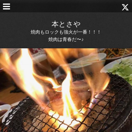
本とさや
焼肉もロックも強火が一番！！！
焼肉は青春だ〜♪