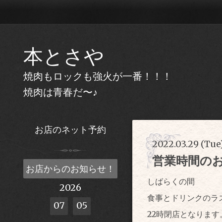
本とさや
焼肉もロックも強火が一番！！！
焼肉は青春だ〜♪
お店のネット予約
2022.03.29 (Tue
営業時間の
お店からのお知らせ！
しばらくの間
2026
食事とドリンクのラ
07
05
22時閉店となります