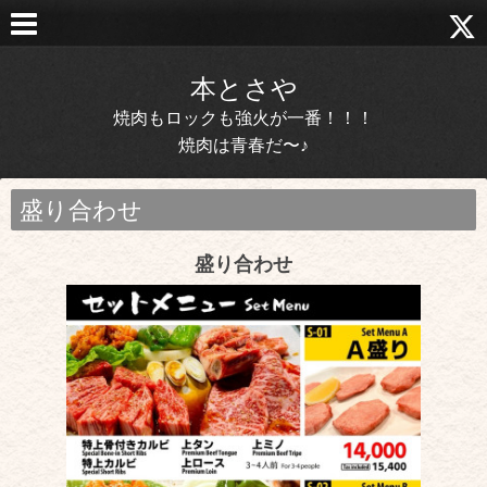
本とさや
焼肉もロックも強火が一番！！！
焼肉は青春だ〜♪
盛り合わせ
盛り合わせ