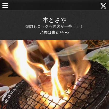
本とさや
焼肉もロックも強火が一番！！！
焼肉は青春だ〜♪